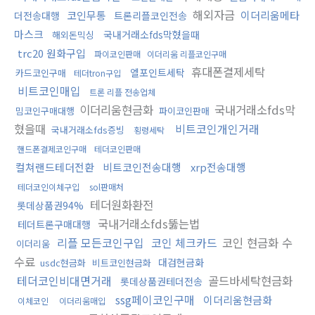
해외자금
코인무통
이더리움메타
더전송대행
트론리플코인전송
마스크
국내거래소fds막혔을때
해외돈믹싱
trc20 원화구입
파이코인판매
이더리움 리플코인구매
휴대폰결제세탁
엘포인트세탁
카드코인구매
테더tron구입
비트코인매입
트론 리플 전송업체
이더리움현금화
국내거래소fds막
밈코인구매대행
파이코인판매
혔을때
비트코인개인거래
국내거래소fds증빙
횡령세탁
핸드폰결제코인구매
테더코인판매
컬쳐랜드테더전환
비트코인전송대행
xrp전송대행
테더코인이체구입
sol판매처
테더원화환전
롯데상품권94%
국내거래소fds뚫는법
테더트론구매대행
리플 모든코인구입
코인 체크카드
코인 현금화 수
이더리움
수료
대검현금화
usdc현금화
비트코인현금화
테더코인비대면거래
골드바세탁현금화
롯데상품권테더전송
ssg페이코인구매
이더리움현금화
이체코인
이더리움매입