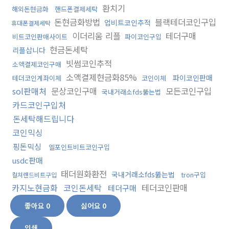
환치기
해외돈현금화
핸드폰결제세탁
돈현금화방법
블랙테더코인구입
업비트코인추적
휴대폰결제세탁
이더리움 리플
테더구매
비트코인판매사이트
파이코인구입
현금돈세탁
리플삽니다
빗썸코인추적
소액결제코인구매
소액결제현금화85%
파이코인판매
테더코인계좌이체
코인이체
sol판매처
문상코인구매
모든코인구입
국내거래소fds뚫는법
카드코인구입처
돈세탁해드립니다
코인믹싱
핑돈믹싱
엘포인트비트코인구입
usdc판매
태더원화환전
국내거래소fds뚫는법
tron구입
컬쳐랜드비트구입
카지노현금화
코인돈세탁
테더코인판매
테더구매
좋아요
0
싫어요
0
인쇄