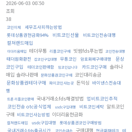
2026-06-03 00:50
조회
38
세무조사피하는방법
코인이체
비트코인선물
롯데상품권현금화94%
비트코인전송대행
컬쳐랜드매입
테더무통
빗썸fds푸는법
리플코인구매
이더리움매입
코인전송대행
문상
태더원화환전
무통코인
암호화폐구매대행
잡코인구입대행
코인구입
솔라나
카드코인구매
테더코인판매함
밈코인삽니다
매입 솔라나판매
코인대리송금
문화상품권코인구매
문화상품권테더구매
돈믹싱
바이낸스전송대
파이코인사는곳
행
국내거래소fds해결방법
업비트코인추적
트론 리플코인판매
코인전송 otc공식업체
알트코인
비트코인세탁
usdc구입대행
구매
이더리움현금화
비트코인사는방법
usdc구입대행
롯데상품권코인구매방법
컬쳐랜드매입
구매대행
국내거래소fds출금시간
현금화재테크
테
코인손대손