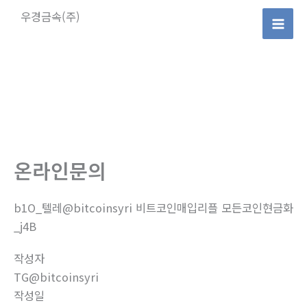
콘
우경금속(주)
텐
Mai
츠
로
Men
건
너
뛰
기
온라인문의
b1O_텔레@bitcoinsyri 비트코인매입리플 모든코인현금화
_j4B
작성자
TG@bitcoinsyri
작성일