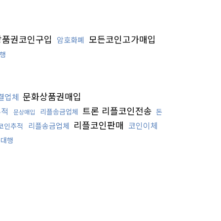
상품권코인구입
모든코인고가매입
암호화폐
행
문화상품권매입
결업체
트론 리플코인전송
추적
리플송금업체
돈
문상매입
리플코인판매
코인이체
리플송금업체
코인추적
송대행