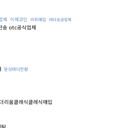
업체
이체코인
비트매입
테더송금업체
송 otc공식업체
매
문상테더전환
더리움클레식클레식매입
세탁