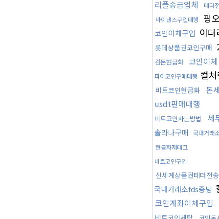
리플송금업체
테더
핑
바이낸스구입대행
이더
코인이체구입
롯데상품권코인구매
코인이체
검돈현금화
컬쳐
파이코인구매대행
돈
비트코인현금화
usdt판매대행
세
비트코인사는방법
솔라나구매
국내거래소
현금화재테크
비트코인구입
신세계상품권테더전송
국내거래소fds증빙
코인계좌이체구입
비트코인세탁
코인돈