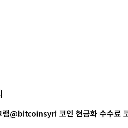
의
램@bitcoinsyri 코인 현금화 수수