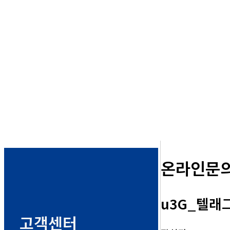
온라인문
u3G_텔래그
고객센터