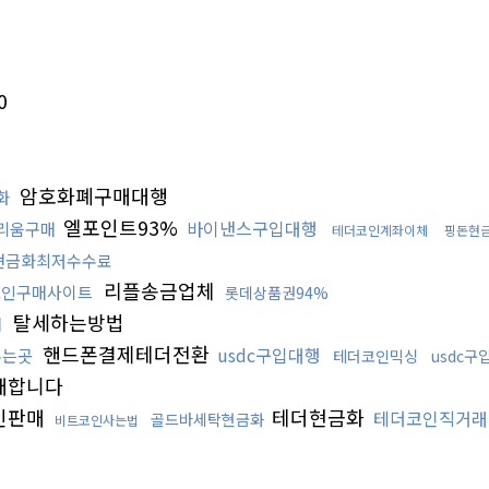
0
암호화폐구매대행
화
엘포인트93%
바이낸스구입대행
리움구매
테더코인계좌이체
핑돈현
현금화최저수수료
리플송금업체
코인구매사이트
롯데상품권94%
탈세하는방법
처
핸드폰결제테더전환
usdc구입대행
주는곳
테더코인믹싱
usdc구
매합니다
인판매
테더현금화
테더코인직거래
골드바세탁현금화
비트코인사는법