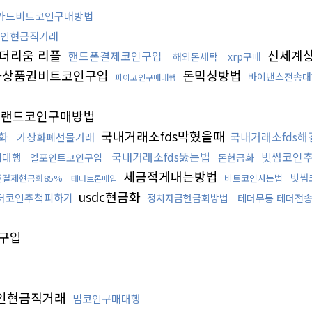
카드비트코인구매방법
인현금직거래
더리움 리플
신세계
핸드폰결제코인구입
해외돈세탁
xrp구매
상품권비트코인구입
돈믹싱방법
바이낸스전송대
파이코인구매대행
랜드코인구매방법
국내거래소fds막혔을때
화
국내거래소fds해
가상화폐선물거래
국내거래소fds뚫는법
빗썸코인
구매대행
엘포인트코인구입
돈현금화
세금적게내는방법
빗썸
폰결제현금화85%
비트코인사는법
테더트론매입
usdc현금화
더코인추척피하기
정치자금현금화방법
테더무통 테더전
구입
인현금직거래
밈코인구매대행