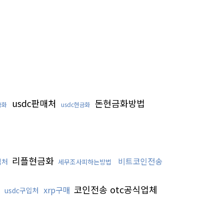
usdc판매처
돈현금화방법
금화
usdc현금화
리플현금화
비트코인전송
입처
세무조사피하는방법
코인전송 otc공식업체
xrp구매
usdc구입처