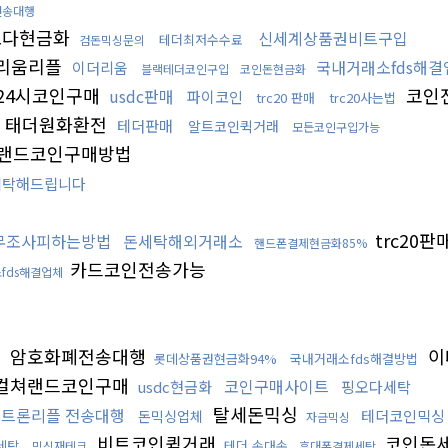
전송대행
오다현금화
신세계상품권비트구입
테더최저수수료
검돈믹싱문의
리움리플
국내거래소fds해결
이더리움
블랙테더코인구입
코인돈현금화
24시코인구매
코인전
usdc판매
파이코인
trc20 판매
trc20사는법
태더원화환전
테더판매
알트코인퀵거래
모든코인구입가능
랜드코인구매방법
세탁해드립니다
trc20판
무조사피하는방법
돈세탁해외거래소
핸드폰결제현금화85%
카드코인전송가능
fds해결업체
암호화폐전송대행
이
롯데상품권현금화94%
국내거래소fds해결방법
컬쳐랜드코인구매
코인구매사이트
usdc현금화
핑오다세탁
탈세돈믹싱
트론리플 전송대행
테더코인믹싱
돈믹싱업체
자금믹싱
비트코인퀵거래
코인돈
세탁
테더 손대손
믹싱재테크
휴대폰결제세탁