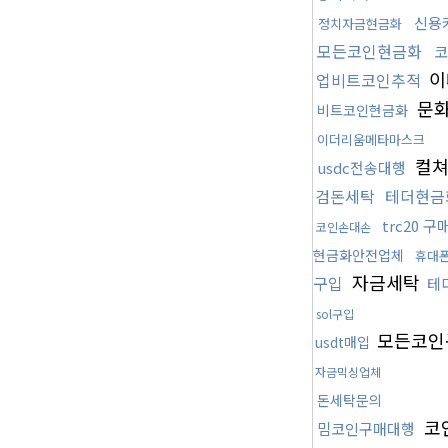
신용
정치자금현금화
모든코인현금화
코
이
업비트코인추적
문화
비트코인현금화
이더리움메타마스크
컬쳐
usdc전송대행
검돈세탁
테더현금
trc20 
코인손대손
현금화안전업체
휴대
자금세탁
구입
테
sol구입
모든코인
usdt매입
자금믹싱업체
돈세탁문의
코
밈코인구매대행