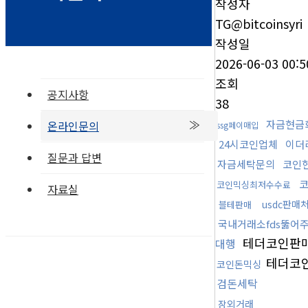
작성자
TG@bitcoinsyri
작성일
2026-06-03 00:5
조회
공지사항
38
자금현금
온라인문의
ssg페이매입
24시코인업체
이더
질문과 답변
자금세탁문의
코인
코인믹싱최저수수료
자료실
usdc판매
블테판매
국내거래소fds뚫어
테더코인판
대행
테더코
코인돈믹싱
검돈세탁
장외거래