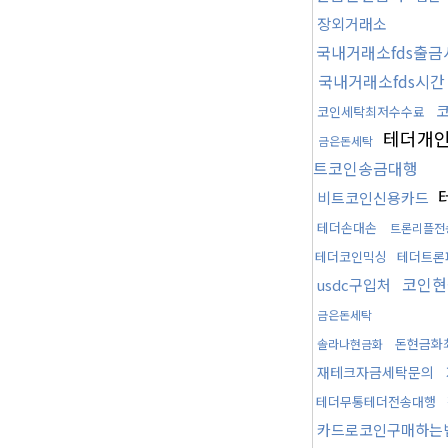
장외거래소
국내거래소fds출금
국내거래소fds시간
코인세탁최저수수료
테더개
금은돈세탁
트코인송금대행
비트코인신용카드
테더손대손
트론리플전
테더코인믹싱
테더트론
코인현
usdc구입처
금은돈세탁
돈현금화
솔라나현금화
재테크자금세탁문의
테더무통테더전송대행
카드로코인구매하는