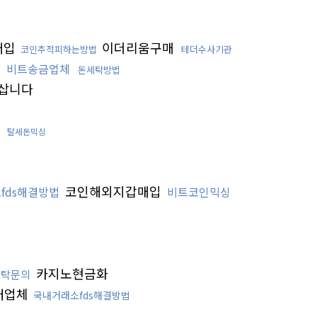
매입
이더리움구매
코인추적피하는방법
테더수사기관
래
비트송금업체
돈세탁방법
삽니다
행
탈세돈믹싱
코인해외지갑매입
fds해결방법
비트코인믹싱
카지노현금화
세탁문의
래업체
국내거래소fds해결방법