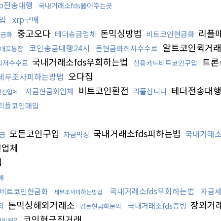
rp전송대행
국내거래소fds뚫어주는곳
매입
xrp구매
중고오다
돈믹싱방법
리플
테더송금업체
비트코인현금화
현금화
알트코인퀵거
코인송금대행24시
돈현금화최저수수료
대포통장
국내거래소fds우회하는법
트론
최저수수료
신용카드비트코인구입
오다집
세무조사피하는방법
비트코인환전
테더전송대
자금현금화업체
리플삽니다
안전업체
리플코인매입
모든코인구입
국내거래소fds피하는법
국내거래소
자금믹싱
금
전업체
입
매
국내거래소fds우회하는법
비트코인현금화
자금
세무조사피하는방법
돈믹싱해외거래소
장외거
의
국내거래소fds증빙
검돈현금화문의
코인현금직거래
코인매입