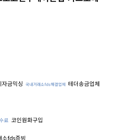
치자금믹싱
테더송금업체
국내거래소fds해결업체
코인원화구입
수료
소fds증빙