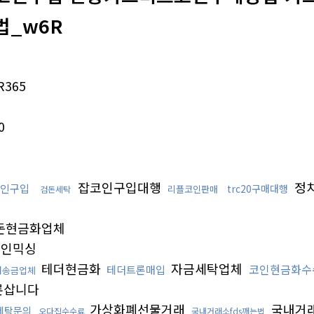
_w6R
R365
0
잡코인구입대행
정
인구입
trc20구매대행
리플코인판매
검돈세탁
돈현금화업체
인믹싱
테더현금화
자금세탁업체
코인현금화수
테더트론매입
더송금업체
론삽니다
가상화폐선물거래
국내거래
세탁문의
오다집수수료
국내거래소fds깨는법