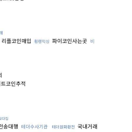
래
리플코인매입
파이코인사는곳
비
횡령믹싱
의
트코인추적
오다집
전송대행
국내거래
테더수사기관
테더원화환전