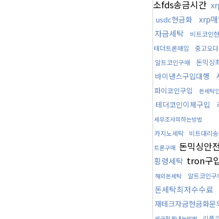
소fds송금시간
x
xrp
usdc현금화
자금세탁
비트코인
테더트론매입
중고오다
돈믹싱
알트코인구매
바이낸스구입대행
파이코인구입
돈세탁
테더코인이체구입
세무조사피하는방법
카지노세탁
비트대리송
돈믹싱안
트론구매
tron구
횡령세탁
알트코인구
해외돈세탁
돈세탁최저수수료
재테크자금현금화문
리플
세금적게내는방법