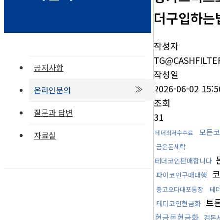
더구입하는법
작성자
TG@CASHFILTE
공지사항
작성일
2026-06-02 15:5
온라인문의
조회
질문과 답변
31
모든코
테더최저수수료
자료실
금은돈세탁
테더코인판매합니다
코
파이코인구매대행
중고오다대포통장
테
트
테더코인현금화
현금돈현금화
검돈