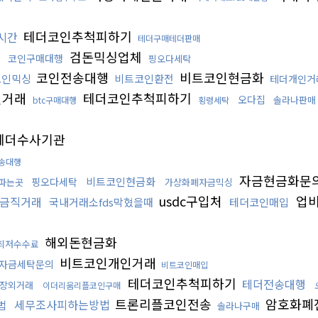
테더코인추척피하기
시간
테더구매테더판매
검돈믹싱업체
코인구매대행
핑오다세탁
코인전송대행
비트코인현금화
코인믹싱
비트코인환전
테더개인거
인거래
테더코인추척피하기
오다집
솔라나판매
btc구매대행
횡령세탁
테더수사기관
송대행
자금현금화문
비트코인현금화
핑오다세탁
파는곳
가상화폐자금믹싱
usdc구입처
업비
금직거래
국내거래소fds막혔을때
테더코인매입
해외돈현금화
최저수수료
비트코인개인거래
자금세탁문의
비트코인매입
테더코인추척피하기
테더전송대행
장외거래
이더리움리플코인구매
트론리플코인전송
암호화폐
세무조사피하는방법
법
솔라나구매