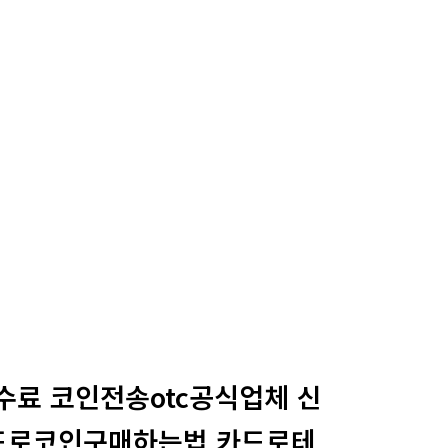
수수료 코인전송otc공식업체 신
드로코인구매하는법 카드로테