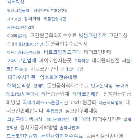
검돈믹싱
핑오다현금화
신용카드비트코인구입
장외거래
리플전송대행
파이코인
돈현금화안전업체
코인현금화최저수수료
빗썸코인추적
코인믹싱
이더리움매입
돈현금화수수료최저
국내거래소fds출금시간
비트코인카드구매
테더코인판매
아프리카tv돈현금화
24시코인업체
파이코인사는곳
테더원화환전
리플
오다믹싱
비트코인구입
코인파는곳
테더코인매입
테더수사기관
암호화폐전송대행
해외돈믹싱
돈현금화최저수수료
언더돈믹싱
국내거
핑세탁
테더송금업체
테더코인매입
정치자금현금
래소fds해결업체
화방법
usdc현금화
테
국내거래소fds출금시간
자금세탁업체
더코인판매합니다
밈코인구매대행
무통코인
테더수사기관
코인구매대행24시
테더매입
태더원화환전
탈세
정치자금세탁방법
솔라나판매
돈믹싱
돈현금화최저수수료
트론리플전송대행
모든코인현금화