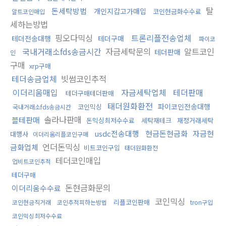
탈
돈세탁방법
개인지갑고가매입
코인현금화수수료
알트코인매입
세하는방법
핑오다믹싱
트론리플전송업체
테더전송대행
테더구매
파이코
국내거래소fds송금시간
자금세탁문의
알트코인
테더판매
인
구매
xrp구매
테더송금업체
빗썸코인추적
이더리움매입
자금세탁업체
테더판매
테더구매테더판매
태더원화환전
파이코인전송대행
코인믹싱
국내거래소fds송금시간
솔라나판매
블테판매
돈믹싱최저수수료
세탁재테크
재정거래세탁
usdc전송대행
현금돈현금화
자금현
대행사
이더리움리플코인구매
언더돈믹싱
금화업체
비트코인구입
태더원화환전
테더코인매입
업비트코인추적
테더구매
돈현금화문의
이더리움수수료
코인믹싱
리플코인판매
코인현금직거래
코인추적피하는방법
tron구입
코인믹싱최저수수료