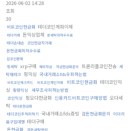
2026-06-02 14:28
조회
30
테더코인계좌이체
비트코인현금화
돈믹싱업체
테더거래
돈세탁최저수수료
테더손대손
코인현금직거래
돈현금화최저수수료
잡코인판매
xrp구매
트론리플코인전송
세
핑세탁
해외자금
자금현금화문의
핑믹싱
국내거래소fds우회하는법
탁재테크
비트코인현금화
테더코인믹
비트코인체크카드
비트코인개인거래
싱
세무조사피하는방법
횡령믹싱
핑오다현금화
신용카드비트코인구매방법
오다세
코인믹싱
탁
테더돈현금화
국내거래소fds증빙
검돈현금화문의
이더리
테더코인추척피하기
테더구매
움구입대행
돈현금화
검돈세탁문의