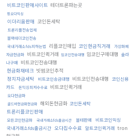
비트코인판매사이트
테더트론파는곳
핑오다믹싱
이더리움판매
코인돈세탁
트론리플전송업체
블랙테더코인전송
리플코인매입
코인현금직거래
국내거래소fds피하는법
가상화폐
비트코인퀵거래
밈코인구매대행
솔라
자금현금화
밈코인전송대행
비트코인전송대행
나구매
현금화재테크
빗썸코인추적
정치자금세탁
비트코인전송대행
코인신용
비트코인송금대행
비트코인퀵거래
카드
돈믹싱최저수수료
오다현금화
해외돈현금화
코인돈세탁
골드바현금화현금화
트론리플코인판매
비트코인믹싱
블테판매
모든코인현금화
국내거래소fds출금시간
오다집수수료
tron
국내거래소fds출금시간
알트코인퀵거래