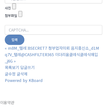
사진
첨부파일
«
m8M_텔레:BSECRET7 청부업자의뢰 음지흥신소_d1M
q7V_텔레@CASHFILTER365 이더리움클레식클레식매입
_j6G
»
목록보기
답글쓰기
글수정
글삭제
Powered by KBoard
이용약관