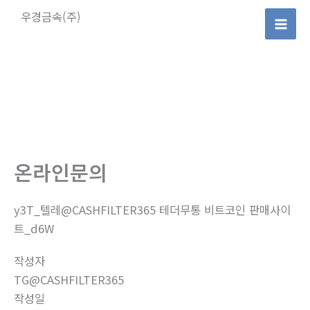
콘
우경금속(주)
텐
Mai
츠
로
Men
건
너
뛰
기
온라인문의
y3T_텔레@CASHFILTER365 테더무통 비트코인 판매사이
트_d6W
작성자
TG@CASHFILTER365
작성일