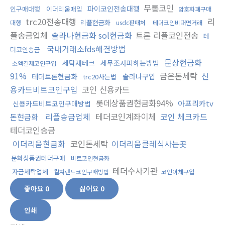
무통코인
파이코인전송대행
인구매대행
이더리움매입
암호화폐구매
trc20전송대행
리
리플현금화
대행
usdc판매처
테더코인비대면거래
플송금업체
솔라나현금화 sol현금화
트론 리플코인전송
테
국내거래소fds해결방법
더코인송금
문상현금화
세탁재테크
세무조사피하는방법
소액결제코인구입
91%
금은돈세탁
신
테더트론현금화
솔라나구입
trc20사는법
용카드비트코인구입
코인 신용카드
롯데상품권현금화94%
아프리카tv
신용카드비트코인구매방법
리플송금업체
테더코인계좌이체
코인 체크카드
돈현금화
테더코인송금
이더리움현금화
코인돈세탁
이더리움클레식사는곳
문화상품권테더구매
비트코인현금화
테더수사기관
자금세탁업체
컬쳐랜드코인구매방법
코인이체구입
좋아요
0
싫어요
0
인쇄