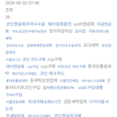
2026-06-02 07:40
조회
36
코인현금화최저수수료
태더원화환전
usdt현금화
자금현금
정치자금믹싱
화
오다집
아프리카tv돈
카드로코인구매가능한곳
세탁
오다세탁
코인송
암호화폐전송대행
돈믹싱수수료최저
문상비트구입
금대리
xrp구매
코인 카드구매
리플삽니다
xrp구매
롯데상품권세
테더현금화
비트코인 카드구매
xrp구입
탁
코인 체크카드
개인지갑고가매입
돈세탁안전업체
신
롯데상품권세탁
리플코인매입
바이낸스구입대행
용카드비트코인구입
usdc구입대행
컬쳐랜드현금화91%
tron구입
국내거래소fds시간
검돈세탁업체
이더리움사
리플전송대행
는곳
코인현금직거래
돈세탁방법
개인지갑고가매입