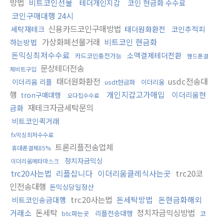
방법
비트코인선물
테더개인지갑
코인 현금화 수수료
코인구매대행 24시
신용카드코인구매방법
세탁재테크
태더원화환전
코인추적피
가상화폐선물거래
비트코인 현금화
하는방법
돈믹싱최저수수료
소액결제테더전환
카드코인충전가능
핸드폰결
문상테더전송
제비트구입
태더원화환전
usdc전송대
이더리움 리플
usdt현금화
이더리움
행
개인지갑고가매입
이더리움현
tron구매대행
오다집수수료
재테크자금세탁문의
금화
비트코인퀵거래
fx믹싱최저수수료
트론리플전송업체
휴대폰결제85%
정치자금믹싱
이더리움메타마스크
trc20사는법
리플삽니다
이더리움클레식사는곳
trc20코
인전송대행
돈믹싱당일정산
trc20사는법
돈세탁방법
돈현금화해외
비트코인송금대행
거래소
돈세탁
정치자금믹싱방법
리플전송대행
btc파는곳
코