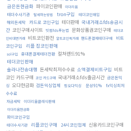
금은돈현금화
파이코인판매
이더리움
tron구입
테더수사기관
테더코인매입
탈세하는방법
테더판매
국내거래소fds송금시
카드로 코인구입
해외돈세탁
간
코인구매사이트
문화상품권코인구매
빗썸fds푸는법
테더코
비트코인환전
비트
핸드폰결제테더구매
인비대면거래
알트코인퀵거래
리플 잡코인판매
코인구입
컬쳐랜드91%
휴대폰결제테더전환
sol구입
테더코인판매
솔라나전송대행
돈세탁최저수수료
소액결제비트구입
비트
코인 카드구매
국내거래소fds출금시간
금은돈믹
코인 카드구매
오다현금화
검돈믹싱업체
싱
문상91%
fx믹싱최저
핑오다믹싱
수수료
자금세탁
이더리움클레식판매
이더리움현금화
파이코인구입
리플코인구매
신용카드코인구매
24시코인업체
테더수사기관