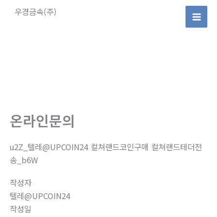
콘
우경금속(주)
텐
Mai
츠
로
Men
건
너
뛰
기
온라인문의
u2Z_텔레@UPCOIN24 컬쳐랜드코인구매 컬쳐랜드테더전
송_b6W
작성자
텔레@UPCOIN24
작성일