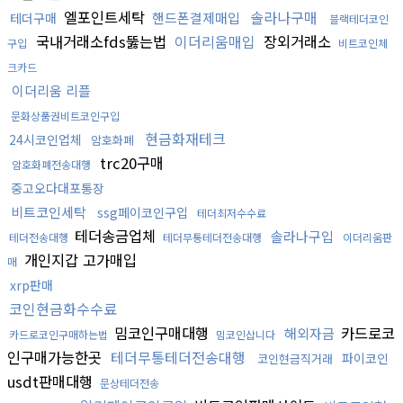
엘포인트세탁
솔라나구매
핸드폰결제매입
테더구매
블랙테더코인
국내거래소fds뚫는법
이더리움매입
장외거래소
구입
비트코인체
크카드
이더리움 리플
문화상품권비트코인구입
현금화재테크
24시코인업체
암호화폐
trc20구매
암호화폐전송대행
중고오다대포통장
비트코인세탁
ssg페이코인구입
테더최저수수료
테더송금업체
솔라나구입
테더전송대행
테더무통테더전송대행
이더리움판
개인지갑 고가매입
매
xrp판매
코인현금화수수료
밈코인구매대행
카드로코
해외자금
카드로코인구매하는법
밈코인삽니다
인구매가능한곳
테더무통테더전송대행
파이코인
코인현금직거래
usdt판매대행
문상테더전송