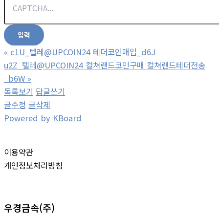
«
c1U_텔레@UPCOIN24 테더코인매입_d6J
u2Z_텔레@UPCOIN24 컬쳐랜드코인구매 컬쳐랜드테더전송
_b6W
»
목록보기
답글쓰기
글수정
글삭제
Powered by KBoard
이용약관
개인정보처리방침
우경금속(주)