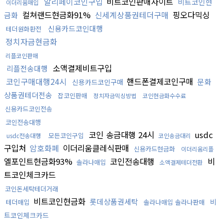
알리페이코인구입
비트코인판매사이트
비트코인현
이더리움매입
컬쳐랜드현금화91%
신세계상품권테더구매
핑오다믹싱
금화
신용카드코인대행
테더원화환전
정치자금현금화
리플코인판매
소액결제비트구입
리플전송대행
코인구매대행24시
핸드폰결제코인구매
문화
신용카드코인구매
상품권테더전송
잡코인판매
정치자금믹싱방법
코인현금화수수료
신용카드코인전송
코인전송대행
코인 송금대행 24시
usdc
모든코인구입
usdc전송대행
코인송금대리
구입처
암호화폐
이더리움클레식판매
신용카드현금화
이더리움리플
엘포인트현금화93%
코인전송대행
비
솔라나매입
소액결제테더전환
트코인체크카드
코인돈세탁테더거래
비트코인현금화
롯데상품권세탁
비
테더매입
솔라나매입 솔라나판매
트코인체크카드