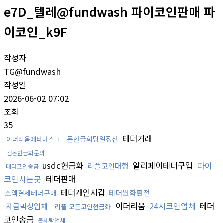
e7D_텔레@fundwash 파이코인판매 파
이코인_k9F
작성자
TG@fundwash
작성일
2026-06-02 07:02
조회
35
테더거래
돈현금화당일정산
이더리움메타마스크
검돈현금화문의
usdc현금화
알리페이테더구입
파이
리플코인대행
테더코인송금
코인사는곳
테더판매
테더개인지갑
테더원화환전
소액결제테더구매
이더리움
24시코인업체
테더
자금믹싱업체
리플 모든코인현금화
코인송금
돈세탁업체