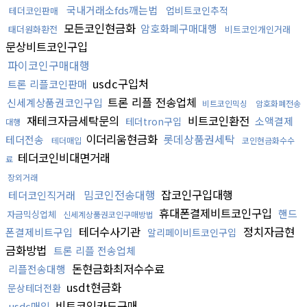
국내거래소fds깨는법
업비트코인추적
테더코인판매
모든코인현금화
암호화폐구매대행
태더원화환전
비트코인개인거래
문상비트코인구입
파이코인구매대행
usdc구입처
트론 리플코인판매
트론 리플 전송업체
신세계상품권코인구입
비트코인믹싱
암호화폐전송
재테크자금세탁문의
비트코인환전
소액결제
테더tron구입
대행
이더리움현금화
롯데상품권세탁
테더전송
테더매입
코인현금화수수
테더코인비대면거래
료
장외거래
밈코인전송대행
잡코인구입대행
테더코인직거래
휴대폰결제비트코인구입
핸드
자금믹싱업체
신세계상품권코인구매방법
테더수사기관
정치자금현
폰결제비트구입
알리페이비트코인구입
금화방법
트론 리플 전송업체
돈현금화최저수수료
리플전송대행
usdt현금화
문상테더전환
비트코인카드구매
usdc매입