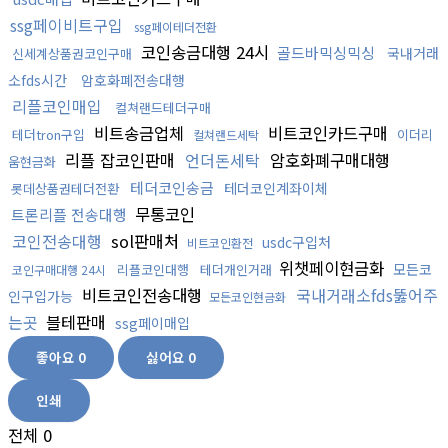
ssg페이비트구입
ssg페이테더전환
코인송금대행 24시
골드바믹싱믹싱
국내거래
신세계상품권코인구매
소fds시간
암호화폐전송대행
리플코인매입
컬쳐랜드테더구매
비트송금업체
비트코인카드구매
테더tron구입
이더리
컬쳐랜드세탁
리플 잡코인판매
언더돈세탁
암호화폐구매대행
움현금화
테더코인송금
테더코인계좌이체
롯데상품권테더전환
무통코인
트론리플 전송대행
코인전송대행
sol판매처
usdc구입처
비트코인환전
위챗페이현금화
모든코
리플코인대행
테더개인거래
코인구매대행 24시
비트코인전송대행
국내거래소fds뚫어주
인구입가능
모든코인현금화
는곳
블테판매
ssg페이매입
좋아요
0
싫어요
0
인쇄
전체
0