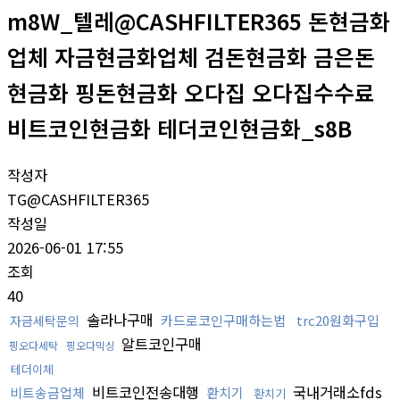
m8W_텔레@CASHFILTER365 돈현금화
업체 자금현금화업체 검돈현금화 금은돈
현금화 핑돈현금화 오다집 오다집수수료
비트코인현금화 테더코인현금화_s8B
작성자
TG@CASHFILTER365
작성일
2026-06-01 17:55
조회
40
솔라나구매
카드로코인구매하는법
trc20원화구입
자금세탁문의
알트코인구매
핑오다세탁
핑오다믹싱
테더이체
비트코인전송대행
국내거래소fds
비트송금업체
환치기
환치기