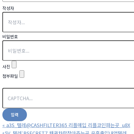
작성자
비밀번호
사진
첨부파일
«
a3S_텔레@CASHFILTER365 리플매입 리플코인파는곳_u8X
s5V_텔레:BSECRET7 채권차량찾아주는곳 유흥출입내역텔레