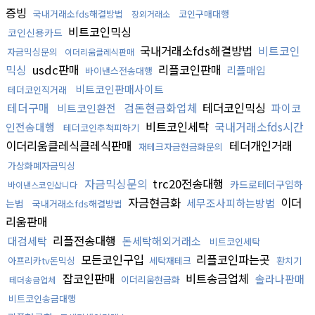
증빙
국내거래소fds해결방법
코인구매대행
장외거래소
비트코인믹싱
코인신용카드
국내거래소fds해결방법
비트코인
자금믹싱문의
이더리움클레식판매
믹싱
usdc판매
리플코인판매
리플매입
바이낸스전송대행
비트코인판매사이트
테더코인직거래
테더구매
검돈현금화업체
테더코인믹싱
비트코인환전
파이코
비트코인세탁
국내거래소fds시간
인전송대행
테더코인추척피하기
이더리움클레식클레식판매
테더개인거래
재테크자금현금화문의
가상화폐자금믹싱
자금믹싱문의
trc20전송대행
카드로테더구입하
바이낸스코인삽니다
자금현금화
이더
세무조사피하는방법
는법
국내거래소fds해결방법
리움판매
리플전송대행
대검세탁
돈세탁해외거래소
비트코인세탁
모든코인구입
리플코인파는곳
아프리카tv돈믹싱
세탁재테크
환치기
잡코인판매
비트송금업체
솔라나판매
이더리움현금화
테더송금업체
비트코인송금대행