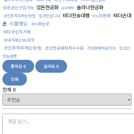
검돈현금화
솔라나현금화
모든코인구입가능
오다세탁
테더전송대행
테더손대
trc20판매
코인추적피하는방법
밈코인삽니다
손
리플매입
btc파는곳
테더코인직거래
국내거래소fds증빙
코인추적피하는방법
코인현금화최저수수료
가상화폐자금믹싱
밈코인
전송대행
좋아요
0
싫어요
0
인쇄
전체
0