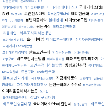
리플현금화
돈세탁해외거래소
국내거래소fds
이더리움메타마스크
이더리움현금화
테더코인판매함
증빙
코인전송대행
테더현금화
잡코인구입대행
sol현금화
업비트코인
불법자금세탁
블테판매
테더tron구입
테더무통테
추적
tron현금화
핑돈믹싱
테더코인판매함
더전송대행
비트코인세탁
세무조사피하는방법
리플매입
솔라나매입
테더트론구매대행
정치자금현금화방법
코인해외지갑매입
국내거래소fds깨는법
알트코인구매
코인해외지갑매입
언더돈현금화
이더리움매입
비트코인사는방법
테더코인추척피하기
xrp구매
아
이더리움리플
코인추적피하는방법
빗썸코인추적
프리카tv돈현금화
국내거래소
트론구매
usdc현금화
fds막혔을때
알트코인퀵거래
자금세탁문의
검돈현
코인이체
국내거래소fds증빙
돈현금화최저수수료
재정거래세탁대행사
금화업체
비트코인현금화
이더리움클레식사는곳
오다집
잡코인구입대행
블랙테더코인구입
비트코인송금대행
국내거래소fds해결업체
비트코인
돈믹싱문의