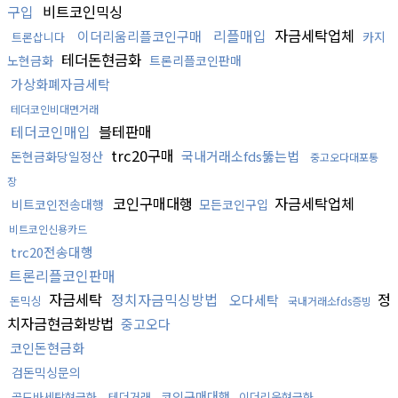
구입
비트코인믹싱
리플매입
자금세탁업체
이더리움리플코인구매
카지
트론삽니다
테더돈현금화
노현금화
트론리플코인판매
가상화폐자금세탁
테더코인비대면거래
테더코인매입
블테판매
trc20구매
국내거래소fds뚫는법
돈현금화당일정산
중고오다대포통
장
코인구매대행
자금세탁업체
비트코인전송대행
모든코인구입
비트코인신용카드
trc20전송대행
트론리플코인판매
자금세탁
정치자금믹싱방법
정
오다세탁
돈믹싱
국내거래소fds증빙
치자금현금화방법
중고오다
코인돈현금화
검돈믹싱문의
코인구매대행
골드바세탁현금화
테더거래
이더리움현금화