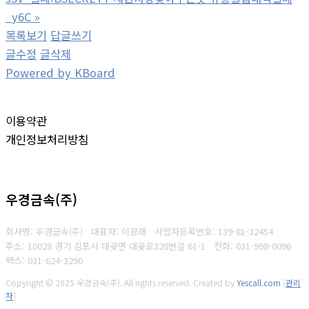
_y6C
»
목록보기
답글쓰기
글수정
글삭제
Powered by KBoard
이용약관
개인정보처리방침
우경금속(주)
회사명: 우경금속(주) 대표자: 이광래
사업자등록번호: 139-81-32454
주소: 10028 경기 김포시 대곶면 대곶로328번길 61-1
전화: 031-998-0096
팩스: 031-624-3290
Copyright © 2025 우경금속(주). All rights reserved.
Created by
Yescall.com
[
관리
자
]