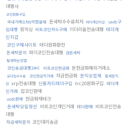
대행사
코인원화구입
돈세탁수수료최저
usdc구
국내거래소fds막혔을때
테더개인지갑
핑믹싱
이더리움전송대행
테더개
입대행
비트코인카드구매
인지갑
코인구매사이트
테더원화환전
파이코인전송대행
돈세탁문의
검돈세탁
탈세하는방법
돈현금화해외거래소
코인송금대행24시
비트코인현금화
자금현금화
돈믹싱업체
코인현금직거래
탈세돈믹
오다집수수료
xrp전송대행
신용카드테더구입
trc20원화구입
테더개
싱
잡코인판매
인거래
현금화재테크
usdc판매
돈세탁당일정산
비트코인개인거래
비트코인전송
테더판매
대행
코인대리송금
자금세탁문의