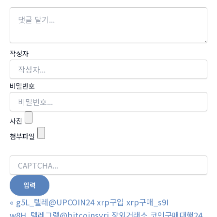
작성자
비밀번호
사진
첨부파일
«
g5L_텔레@UPCOIN24 xrp구입 xrp구매_s9I
w8H_텔레그램@bitcoinsyri 장외거래소 코인구매대행24