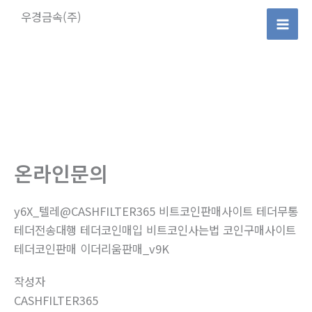
콘
우경금속(주)
텐
Mai
츠
로
Men
건
너
뛰
기
온라인문의
y6X_텔레@CASHFILTER365 비트코인판매사이트 테더무통
테더전송대행 테더코인매입 비트코인사는법 코인구매사이트
테더코인판매 이더리움판매_v9K
작성자
CASHFILTER365