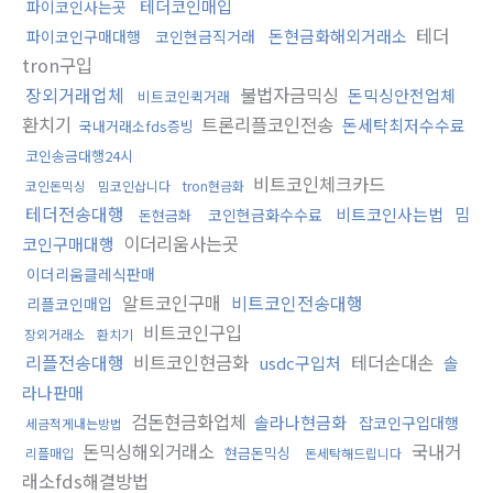
테더코인매입
파이코인사는곳
테더
돈현금화해외거래소
파이코인구매대행
코인현금직거래
tron구입
장외거래업체
불법자금믹싱
돈믹싱안전업체
비트코인퀵거래
환치기
트론리플코인전송
돈세탁최저수수료
국내거래소fds증빙
코인송금대행24시
비트코인체크카드
코인돈믹싱
밈코인삽니다
tron현금화
테더전송대행
비트코인사는법
밈
코인현금화수수료
돈현금화
이더리움사는곳
코인구매대행
이더리움클레식판매
알트코인구매
비트코인전송대행
리플코인매입
비트코인구입
장외거래소
환치기
리플전송대행
비트코인현금화
테더손대손
usdc구입처
솔
라나판매
검돈현금화업체
솔라나현금화
잡코인구입대행
세금적게내는방법
돈믹싱해외거래소
국내거
현금돈믹싱
리플매입
돈세탁해드립니다
래소fds해결방법