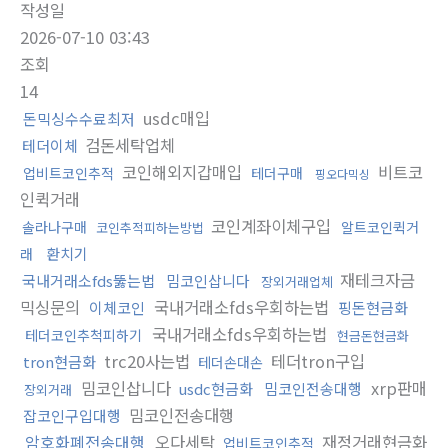
작성일
2026-07-10 03:43
조회
14
usdc매입
돈믹싱수수료최저
검돈세탁업체
테더이체
코인해외지갑매입
비트코
업비트코인추적
테더구매
핑오다믹싱
인퀵거래
코인계좌이체구입
솔라나구매
알트코인퀵거
코인추적피하는방법
환치기
래
재테크자금
국내거래소fds뚫는법
밈코인삽니다
장외거래업체
믹싱문의
국내거래소fds우회하는법
이체코인
핑돈현금화
국내거래소fds우회하는법
테더코인추척피하기
현금돈현금화
trc20사는법
테더tron구입
tron현금화
테더손대손
밈코인삽니다
xrp판매
usdc현금화
밈코인전송대행
장외거래
밈코인전송대행
잡코인구입대행
암호화폐전송대행
오다세탁
재정거래현금화
업비트코인추적