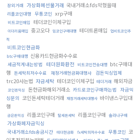
가상화폐선물거래
국내거래소fds막혔을때
장외거래
xrp구매
무통코인
리플코인대행
테더코인이체구입
비트코인매입
중고오다
테더트론매입
이더리움매입
밈코인구매대행
업비트코인추
적
비트코인현금화
신용카드현금화수수료
btc구매대행
테더원화환전
btc구매대
세금적게내는방법
비트코인전송대행
행
검돈믹싱업체
돈세탁최저수수료
재정거래현금화대행사
trc20사는법
자금세탁
테더코인이체구입
해외자금
테더거래
돈현금화해외거래소
카드로코인구매하는법
자금믹
코인돈믹싱
코인돈세탁테더거래
바이낸스구입대
싱문의
재정거래세탁대행사
행
리플코인구매
리플코인구매
솔라나구매
금은돈믹싱
탈세돈세탁
가상화폐자금믹싱
코
국내거래소fds송금시간
무통코인
테더현금화
fx세탁최저수수료