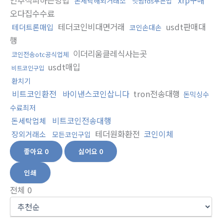
인추적피하는방법
xrp구매
돈세탁해외거래소
빗썸fds푸는법
오다집수수료
테더코인비대면거래
usdt판매대
테더트론매입
코인손대손
행
이더리움클레식사는곳
코인전송otc공식업체
usdt매입
비트코인구입
환치기
비트코인환전
바이낸스코인삽니다
tron전송대행
돈믹싱수
수료최저
비트코인전송대행
돈세탁업체
테더원화환전
코인이체
장외거래소
모든코인구입
좋아요
0
싫어요
0
인쇄
전체
0