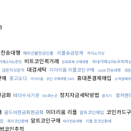
3
나전송대행
리플송금업체
해외선물현금인출
카지노믹싱
비트코인퀵거래
국내거래소fds우회하
거래소fds증빙
암호화폐 구매대행
대검세탁
이더리움 리플코인구매
검돈믹싱문의
usdc전송대행
검
판매
휴대폰결제매입
중고오다
이더리움
코인 구매대행 24시
소액결제테
c현금화
정치자금세탁방법
테더수사기관
컬쳐랜
btc파는곳
환치기
매
이더리움 리플
코인카드
골드바현금화현금화
알트코인매입
알트코인구매
입
파이코인판매
리플 잡코인판매
테더전송대행
썸코인추적