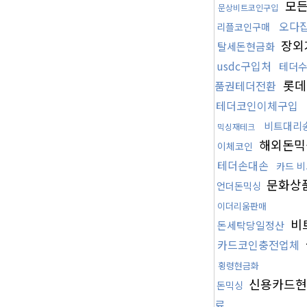
모든
문상비트코인구입
오다
리플코인구매
장외
탈세돈현금화
usdc구입처
테더
롯데
품권테더전환
테더코인이체구입
비트대리
믹싱재테크
해외돈믹
이체코인
테더손대손
카드 
문화상
언더돈믹싱
이더리움판매
비
돈세탁당일정산
카드코인충전업체
횡령현금화
신용카드현
돈믹싱
료