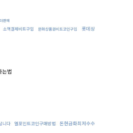
더판매
입
롯데상
소액결제비트구입
문화상품권비트코인구입
하는법
돈현금화최저수수
삽니다
엘포인트코인구매방법