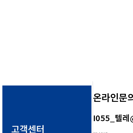
온라인문
I055_텔레
고객센터