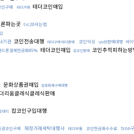
테더코인매입
코인구매
테더거래
트론파는곳
trc20사는법
갑
코인전송대행
사기관
코인믹싱
usdt판매대행
바이
테더구매 테더판매
테더코인매입
코인추적피하는방
핸드폰결제현금화85%
잡코인판매
문화상품권매입
환
암호화폐구매대행
더리움클레식클레식판매
잡코인구입대행
금대리
재정거래세탁대행사
tro
품권코인구매
코인현금화수수료
테더무통