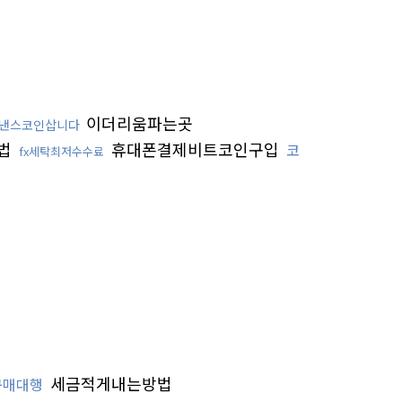
이더리움파는곳
낸스코인삽니다
법
휴대폰결제비트코인구입
코
fx세탁최저수수료
세금적게내는방법
n구매대행