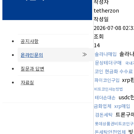
작성자
tetherzon
작성일
2026-07-08 02:3
조회
공지사항
14
솔라
솔라나매입
온라인문의
문상테더구매
국내
질문과 답변
코인 현금화 수수료
xrp
파이코인구입
자료실
비트코인사는방법
usd
테더손대손
금화업체
xrp매입
트론구
검돈세탁
롯데상품권비트코인구
빗
돈세탁안전업체