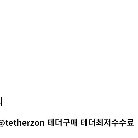
의
@tetherzon 테더구매 테더최저수수료