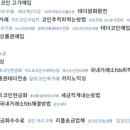
코인 고가매입
테더원화환전
집수수료
테더개인지갑
국내거래소fds뚫는법
거래
코인추적피하는방법
카드코인구입처
코인전송 otc공식업체
테
테더코인매
수사기관
문화상품권테더전환
tron전송대행
비트코인전송대행
상품권매입
송금
싱
국내거래소fds피
비트코인현금화
카드로코인구매하는법
파이코인전송대행
품권테더전송
카지노믹싱
알트코인퀵거래
트코인현금화
세금적게내는방법
휴대폰결제테더구매
국내거래소fds해결방법
문상세탁
금화수수료
리플송금업체
코인 카드구매
밈코인
밈코인전송대행