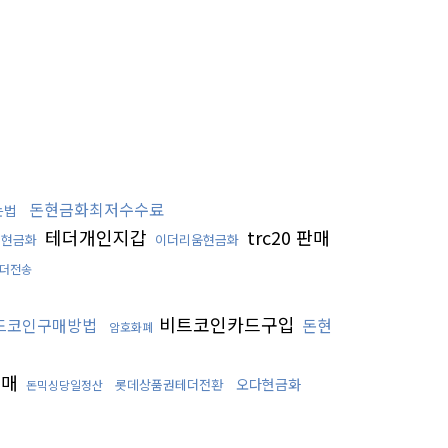
돈현금화최저수수료
는법
테더개인지갑
trc20 판매
돈현금화
이더리움현금화
더전송
비트코인카드구입
드코인구매방법
돈현
암호화폐
구매
오다현금화
롯데상품권테더전환
돈믹싱당일정산