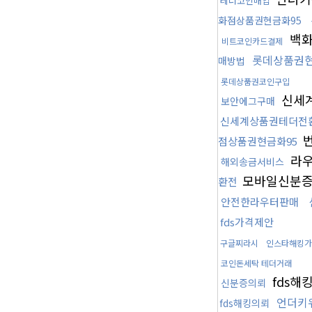
테더코인매입
화점상품권현금화95
백화
비트코인카드결제
롯데상품권현
매방법
롯데상품권코인구입
신세계
보안에그구매
신세계상품권테더전
점상품권현금화95
라
해외송금서비스
모바일신분
환전
안전한라우터판매
fds가격제안
구글찌라시
인스타해킹가
코인돈세탁 테더거래
fds해
신분증의뢰
언더키
fds해킹의뢰