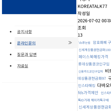
KOREATALK77
작성일
2026-07-02 00:0
조회
공지사항
13
암호화폐 
온라인문의
fds푸는법
신세계상품권현금화100
질문과 답변
페이스북해킹가격
롯데상품권코인구입
자료실
비
신용카드코인구입처
구
데상품권현금화97
다바오
인스타해킹
fds가격제안
인스타
톡ID거래 해외카톡구매
신세계상품권현금화