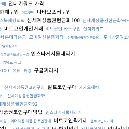
언더키워드 가격
구매
화폐구입
다바오포커구입
에그구매
신세계상품권현금화100
스북해킹의뢰
신세계상품권현금화94
비트코인개인거래
6
비트코인 카드구입
언더키워드
빠른테더송금
모바일신분증제작
롯데상품권코
신세계상품권현금화91
그램해킹의뢰
인스타게시물내리기
데상품권비트코인구입
더키워드 광고
구글찌라시
100
유튜브해킹
알트코인구매
신세계상품권코인구입
카카오해킹
신세계상품권현금화95
워드
세계상품권현금화92
상품권코인구매방법
인스타게시물내리기
비트코인퀵거래
해킹
이더리움 리플 잡코인판매
알트코인퀵거래
워드
fds해킹의뢰
언더키워
24시코인업체