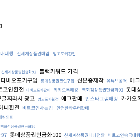
8
구매대행
신세계상품권매입
망고포커환전
블랙키워드 가격
신세계상품권현금화92
다바오포커구입
신분증제작
에그
유튜브공격
롯데상품권코인구입
트코인환전
롯데
카카오톡해킹
백화점상품권현금화91
다바오포커판매
글찌라시 광고
에그판매
카카오
인스타그램해킹
망고포커환전
머니환전
비트코인사는법
안전한라우터판매
해킹의뢰
백화점상품권현금화96
롯데상품권현금화100
97
신세계상품권테더전환
비트코인송금대