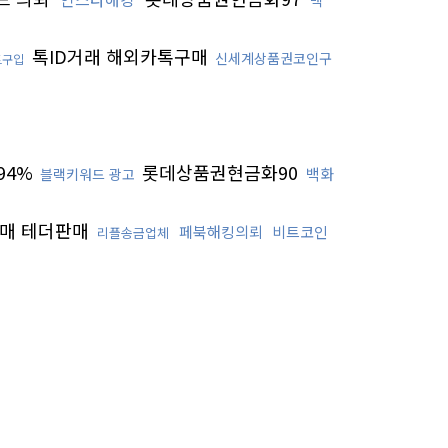
백
톡ID거래 해외카톡구매
신세계상품권코인구
트구입
94%
롯데상품권현금화90
백화
블랙키워드 광고
매 테더판매
페북해킹의뢰
비트코인
리플송금업체