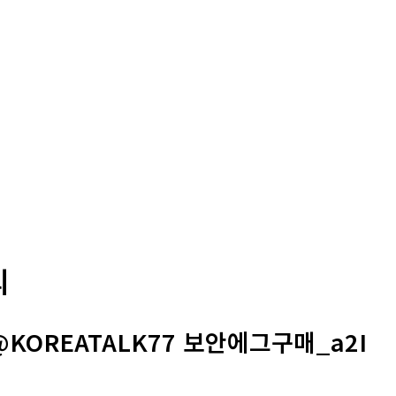
의
KOREATALK77 보안에그구매_a2I