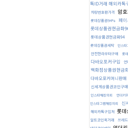
톡ID거래 해외카톡
암호
차량번호판가격
페이
롯데상품권94%
롯데상품권현금화9
롯데상품권현금화94
롯데상품권세탁
인스타
안전한라우터구매
롯
다바오포커구입
언
백화점상품권현금화
다바오포커머니판매
신세계상품권코인구매
인스타해킹의뢰
언더키
신
인스타그램해킹의뢰
롯데
해외카톡구입처
알트코인퀵거래
쓰레드
언더키