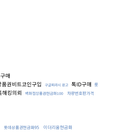
구매
상품권비트코인구입
톡ID구매
롯
구글찌라시 광고
톡해킹의뢰
차량번호판가격
백화점상품권현금화100
이더리움현금화
행
롯데상품권현금화95