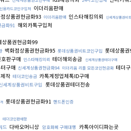
신세계상품권코인구매
이더리움판매
신용카드코인구입처
점상품권현금화93
인스타해킹의뢰
이더리움판매
신세계상품권비
해외카톡구입처
금화91
상품권현금화99
백화점상품권현금화95
롯데상품권
환
롯데상품권비트코인구입
번호판구매
테더해외송금
인스타해킹의뢰
신세계상품권테더구매
우터구매
테더구
신세계상품권현금화94
이더리움 리플 모든코인현금화
증제작
카톡계정업체톡ID구매
테더코인송금
롯데상품권테더전송
신세계상품권비트구입
롯데상품권현금화91
핸드폰인증
격
킹
테더코인판매함
다바오머니상
카톡아이디파는곳
워드
암호화폐 구매대행