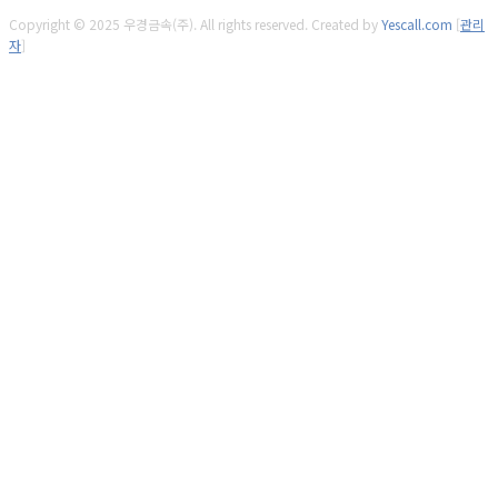
Copyright © 2025 우경금속(주). All rights reserved.
Created by
Yescall.com
[
관리
자
]