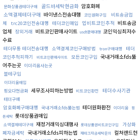
골드바세탁현금화
암호화폐
문화상품권테더구매
소액결제테더구매
바이낸스전송대행
비트송금업
코인원화구입
업비트코인추적
비트송금
체
trc20코인전송대행
테더코인매입
업체
비트코인판매사이트
코인믹싱최저수
장외거래
usdt판매대행
수료
테더무통 테더전송대행
소액결제코인구매방법
테더
tron구매대행
국내거래소fds뚫
코인추척피하기
모든코인구입
비트코인판매사이트
어주는곳
이더리움사는곳
블테구입
이더리움매입
세무조사피하는방법
테더수사기관
핑오다현금화
비트코인환전
테더구매
테더원화환전
암호화폐구매대행
국내거래소fds뚫는법
이더리움
핑
롯데상품권매입
돈세탁
재정거래믹싱대행사
가상화
소액결제테더구매
롯데상품권비트코인구입
국내거래소fds피하는법
컬쳐랜드현
폐자금세탁
재테크자금세탁문의