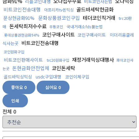
금화91%
오다집수수료
오다믹싱
리플코인대행
비트코인사는법
비트코인전송대행
골드바세탁현금화
아프리카tv돈믹싱
문화상품권코인구입
테더코인직거래
문상현금화91%
trc20판
돈세탁최저수수료
매
국내거래소fds뚫는법
무통코인
코인구매사이트
코인구매사이트
이더리움클레
롯데상품권현금화94%
비트코인전송대행
식사는곳
코인원화구입
재정거래믹싱대행사
비트코인판매사이트
trc20원화구입
파이코인사
돈현금화안전업체
코인돈세탁
는곳
골드바믹싱믹싱
usdc구입대행
코인이체구입
좋아요
0
싫어요
0
인쇄
전체
0