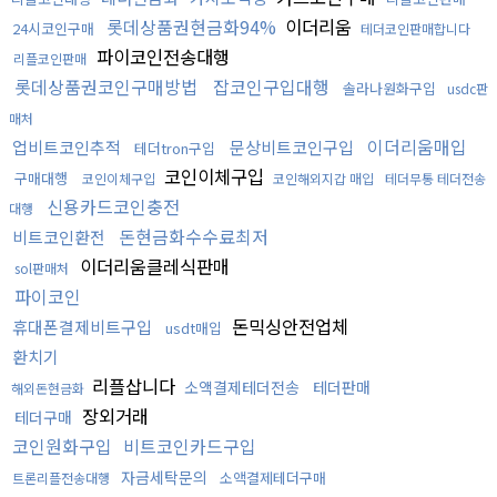
롯데상품권현금화94%
이더리움
24시코인구매
테더코인판매합니다
파이코인전송대행
리플코인판매
롯데상품권코인구매방법
잡코인구입대행
솔라나원화구입
usdc판
매처
이더리움매입
업비트코인추적
문상비트코인구입
테더tron구입
코인이체구입
구매대행
코인이체구입
코인해외지갑 매입
테더무통 테더전송
신용카드코인충전
대행
돈현금화수수료최저
비트코인환전
이더리움클레식판매
sol판매처
파이코인
돈믹싱안전업체
휴대폰결제비트구입
usdt매입
환치기
리플삽니다
소액결제테더전송
테더판매
해외돈현금화
장외거래
테더구매
코인원화구입
비트코인카드구입
자금세탁문의
소액결제테더구매
트론리플전송대행