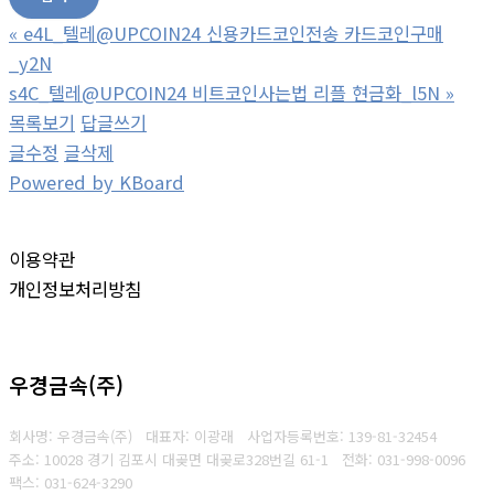
«
e4L_텔레@UPCOIN24 신용카드코인전송 카드코인구매
_y2N
s4C_텔레@UPCOIN24 비트코인사는법 리플 현금화_l5N
»
목록보기
답글쓰기
글수정
글삭제
Powered by KBoard
이용약관
개인정보처리방침
우경금속(주)
회사명: 우경금속(주) 대표자: 이광래
사업자등록번호: 139-81-32454
주소: 10028 경기 김포시 대곶면 대곶로328번길 61-1
전화: 031-998-0096
팩스: 031-624-3290