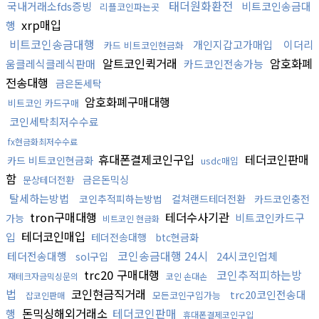
태더원화환전
국내거래소fds증빙
비트코인송금대
리플코인파는곳
xrp매입
행
비트코인송금대행
개인지갑고가매입
이더리
카드 비트코인현금화
알트코인퀵거래
암호화폐
움클레식클레식판매
카드코인전송가능
전송대행
금은돈세탁
암호화폐구매대행
비트코인 카드구매
코인세탁최저수수료
fx현금화최저수수료
휴대폰결제코인구입
테더코인판매
카드 비트코인현금화
usdc매입
함
금은돈믹싱
문상테더전환
탈세하는방법
코인추적피하는방법
컬쳐랜드테더전환
카드코인충전
tron구매대행
테더수사기관
비트코인카드구
가능
비트코인 현금화
테더코인매입
입
테더전송대행
btc현금화
코인송금대행 24시
테더전송대행
24시코인업체
sol구입
trc20 구매대행
코인추적피하는방
재테크자금믹싱문의
코인 손대손
법
코인현금직거래
trc20코인전송대
모든코인구입가능
잡코인판매
돈믹싱해외거래소
테더코인판매
행
휴대폰결제코인구입