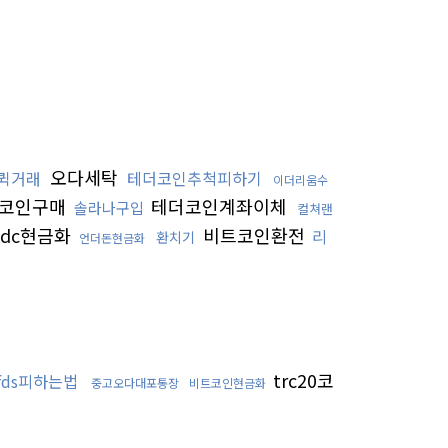
오다세탁
퀵거래
테더코인추척피하기
이더리움수
코인구매
테더코인계좌이체
솔라나구입
컬쳐랜
sdc현금화
비트코인환전
리
환치기
언더돈현금화
trc20코
ds피하는법
중고오다대포통장
비트코인현금화