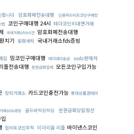
암호화폐전송대행
인팝니다
신용카드비트코인구매방
코인구매대행 24시
테더코인비대면거래
는법
체
암호화폐전송대행
국내거래소fds시간
환치기
국내거래소fds증빙
횡령세탁
밈코인구매대행
매입
usdc판매처
테더대리송금
리플전송대행
모든코인구입가능
돈현금화업체
곳
카드코인충전가능
장외거래소
롯데상품권테더
돈현금화당일정산
골드바믹싱믹싱
거래소fds증빙
구입
행
바이낸스코인
이더리움 리플
업비트코인추적