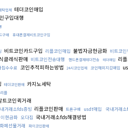
테더코인매입
세탁업체
인구입대행
행
드구매
휴대폰결제비트코인구입
비트코인카드구입
불법자금현금화
리플코인매입
비트코인
싱
식클레식판매
리플
비트코인전송대행
핸드폰결제테더전송
테더매입
코인추적피하는방법
u
다집수수료
코인해외지갑매입
24시코인업체
싱
카지노세탁
테더코인판매
리플
알트코인퀵거래
리플코인판매
내거래소fds증빙
usdt매입
국내거래소f
트론구매
국내거래소fds해결방법
페이현금화
오다집
화폐선물거래
파이코인판매