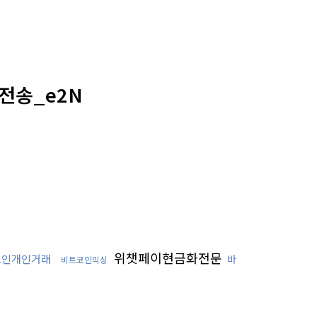
 전송_e2N
위챗페이현금화전문
코인개인거래
바
비트코인믹싱