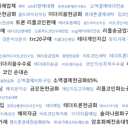
거래업체
usdt판매대행
소액결제테더전송
세탁
돈현금화해외거래소
돈현금화
이더리움현금화
휴대폰결제세탁
골드바믹싱믹싱
밈코
트론 리플코인판매
dc현금화
테더트론매입
비트코인사
골드바믹싱믹싱
구매
리플송금업
ssg페이테더전송
테더코인판매함
신용카드코인구매방법
trc20구매
테더개인지갑
장외거래
검돈믹싱문의
리플코인매입
테더트론
비트코인세탁
테더송금업체
신용카드비트코인구입
횡령현금화
이더리움수수료
코인믹싱최저수수료
테더대리송금
비트대리송금
코인 손대손
송
소액결제현금화85%
소액결제비트구입
리움현금화
싱
금은돈현금화
리플코인파는
해외돈믹싱
개인지갑고가매입
코인전송대행
구입
테더트론현금화
테더매입
문화상품권비트코인구입
테더수사기관
국내
해외자금
솔라나원화
이더리움매입
비트코인퀵거래
이체코인
거래
암호화폐전송대
핸드폰결제현금화85%
국내거래소fds깨는법