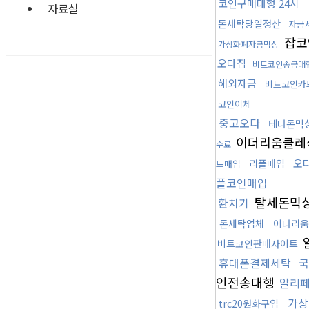
코인구매대행 24시
자료실
돈세탁당일정산
자금
잡코
가상화폐자금믹싱
오다집
비트코인송금대
해외자금
비트코인카
코인이체
중고오다
테더돈믹
이더리움클레
수료
오
리플매입
드매입
플코인매입
탈세돈믹
환치기
돈세탁업체
이더리움
비트코인판매사이트
휴대폰결제세탁
국
인전송대행
알리
가상
trc20원화구입