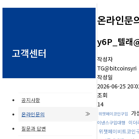
온라인문
y6P_텔래@
고객센터
작성자
TG@bitcoinsyri
작성일
2026-06-25 20:0
조회
공지사항
14
가
온라인문의
위챗페이코인구입
이더
이낸스구입대행
질문과 답변
위챗페이비트코인