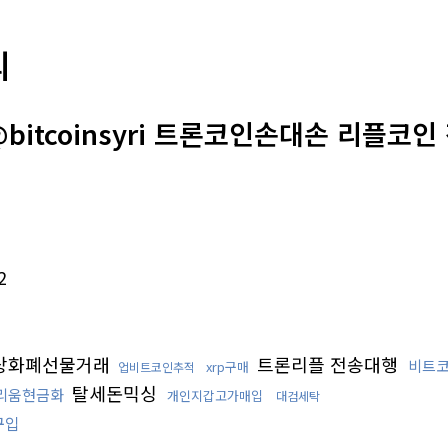
의
bitcoinsyri 트론코인손대손 리플코인
2
상화폐선물거래
트론리플 전송대행
비트
xrp구매
업비트코인추적
탈세돈믹싱
리움현금화
개인지갑고가매입
대검세탁
구입