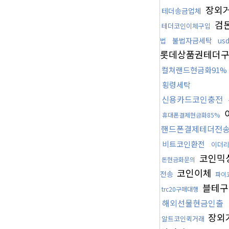
장외
테더송금업체
검
테더코인이체구입
불법자금세탁
us
법
롯데상품권테더
컬쳐랜드현금화91%
횡령세탁
신용카드코인충전
휴대폰결제현금화85%
핸드폰결제테더전
비트코인환전
이더
코인믹
돈현금화문의
코인이체
전송
파이
블테
trc20구매대행
해외선물현금인출
장외
알트코인퀵거래