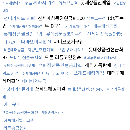
구글찌라시 가격
롯데상품권매입
유튜브공격
스타해킹의뢰
코인전송
대행
언더키워드 의뢰
신세계상품권현금화100
fds푸는
유튜브공격
법
톡ID구매
페북해킹의뢰
카카오해킹가격
신세계상품권현금화97
롯데상품권코인구입
신세계상품권94%
롯데상품권코인구입
다바오머니환전
다바오포커구입
에그판매
롯데상품권현금화
코인구매사이트
차량번호판가격
빠른테더송금
97
트론 리플코인전송
모바일신분증제작
테더무통 테더전송대행
백화점상품권현금화95
해외카톡판매
언더키
롯데상품권테더구매
쓰레드해킹가격
테더구매
워드 가격
망고머니상
신세계상품권94%
테더판매
테더해외송금
쓰레드해킹가격
가상화폐선물거래
롯데상품권현금화94%
해외카톡판
매
에그구매
백화점상품권현금화97
해외송금서비스
카톡해커텔레그램
리플송금업체