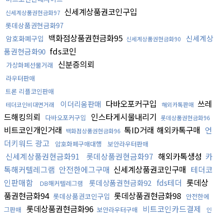
신세계상품권코인구입
신세계상품권현금화97
롯데상품권현금화97
백화점상품권현금화95
신세계상
암호화폐구입
신세계상품권현금화90
fds코인
품권현금화90
신분증의뢰
가상화폐선물거래
라우터판매
트론 리플코인판매
다바오포커구입
쓰레
이더리움판매
테더코인비대면거래
해외카톡판매
드해킹의뢰
인스타게시물내리기
다바오포커구입
롯데상품권현금화96
비트코인개인거래
톡ID거래 해외카톡구매
언
백화점상품권현금화96
더키워드 광고
암호화폐구매대행
보안라우터판매
신세계상품권현금화91
롯데상품권현금화97
해외카톡생성
카
톡해커텔레그램
안전한에그구매
신세계상품권코인구매
테더코
인판매함
fds테더
롯데상
롯데상품권현금화92
DB해커텔레그램
품권현금화94
롯데상품권현금화98
롯데상품권코인구입
안전한에
롯데상품권현금화96
비트코인카드결제
그판매
보안라우터구매
인