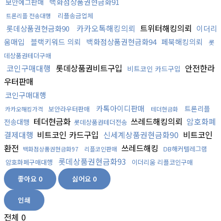
백화점상품권현금화91
보안에그판매
리플송금업체
트론리플 전송대행
카카오톡해킹의뢰
트위터해킹의뢰
롯데상품권현금화90
이더리
움매입
블랙키워드 의뢰
백화점상품권현금화94
페북해킹의뢰
롯
데상품권테더구매
코인구매대행
롯데상품권비트구입
안전한라
비트코인 카드구입
우터판매
코인구매대행
카톡아이디판매
트론리플
보안라우터판매
카카오해킹가격
테더현금화
테더현금화
쓰레드해킹의뢰
암호화폐
전송대행
롯데상품권테더전송
결제대행
비트코인 카드구입
신세계상품권현금화90
비트코인
환전
쓰레드해킹
DB해커텔레그램
백화점상품권현금화97
리플코인판매
롯데상품권현금화93
암호화폐구매대행
이더리움 리플코인구매
좋아요
0
싫어요
0
인쇄
전체
0