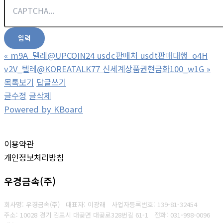
«
m9A_텔레@UPCOIN24 usdc판매처 usdt판매대행_o4H
v2V_텔레@KOREATALK77 신세계상품권현금화100_w1G
»
목록보기
답글쓰기
글수정
글삭제
Powered by KBoard
이용약관
개인정보처리방침
우경금속(주)
회사명: 우경금속(주) 대표자: 이광래
사업자등록번호: 139-81-32454
주소: 10028 경기 김포시 대곶면 대곶로328번길 61-1
전화: 031-998-0096