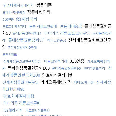
쌍둥이폰
인스타게시물내리기
각종해킹의뢰
모바일신분증제작
fds해킹의뢰
010인증
롯데상품권현금
빠른테더송금
트론 리플코인판매
비트코인개인거래
화98
이더리움 리플 모든코인구입
롯데상품권현금화94
쓰레드해킹가
롯데상품권현금화97
신세계상품권비트코인구
격
테더코인송금
입
카톡계정업체톡ID구매
블랙키워드
010인증
비트코인퀵거래
카카오톡해킹의
신세계상품권코인구매방법
백화점상품권현금화100
신
뢰
롯데상품권현금화96
언더키워드 가격
세계상품권현금화100
암호화폐결제대행
카카오톡해킹가격
신세계상품권비트구입
신세계상
다바오머니상
품권현금화90
암호화폐결제대행
이더리움 리플코인구매
fds해킹가격
비트코인 카드구입