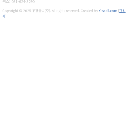
팩스: 031-624-3290
Copyright © 2025 우경금속(주). All rights reserved.
Created by
Yescall.com
[
관리
자
]