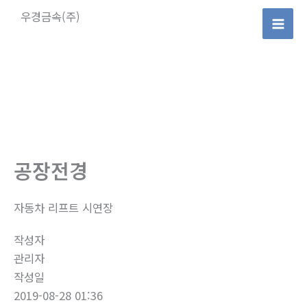
콘
우경금속(주)
텐
Mai
츠
로
Men
건
너
뛰
기
공장전경
자동차 리프트 시연장
작성자
관리자
작성일
2019-08-28 01:36